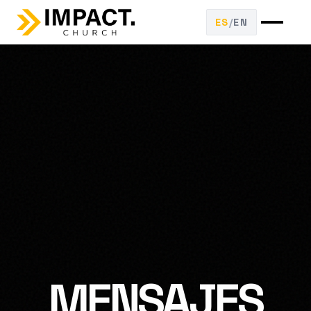
ES
/
EN
MENSAJES