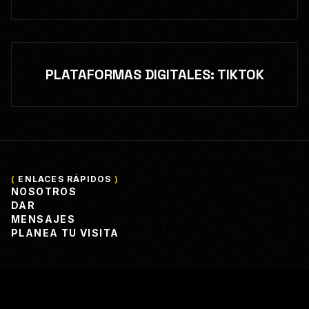
PLATAFORMAS DIGITALES: TIKTOK
(
ENLACES RÁPIDOS
)
NOSOTROS
DAR
MENSAJES
PLANEA TU VISITA
(
HORARIOS DE SERVICIO
)
ACOMPÁÑANOS ESTE DOMINGO // SERVICIO EN
INGLÉS – 9:00 AM // SERVICIO EN ESPAÑOL – 11:00