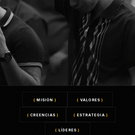
(
MISIÓN
)
(
VALORES
)
(
CREENCIAS
)
(
ESTRATEGIA
)
(
LÍDERES
)