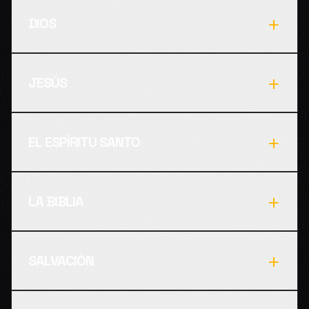
+
DIOS
+
JESÚS
+
EL ESPÍRITU SANTO
+
LA BIBLIA
+
SALVACIÓN